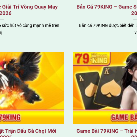
Giải Trí Vòng Quay May
Bắn Cá 79KING – Game S
2026
2
 sức hút vô cùng mạnh mẽ trên
Bắn cá 79KING được biết đến l
hị
v
t Trận Đấu Gà Chọi Mới
Game Bài 79KING – Trải 