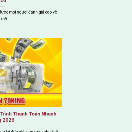
026
được mọi người đánh giá cao về
y mô
 Trình Thanh Toán Nhanh
g 2026
ng lại đơn giản, an toàn như thế