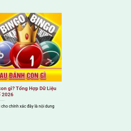
con gì? Tổng Hợp Dữ Liệu
ố 2026
ho chính xác đây là nội dung