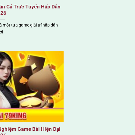
ăn Cá Trực Tuyến Hấp Dẫn
026
à một tựa game giải trí hấp dẫn
ới
Nghiệm Game Bài Hiện Đại