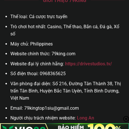
GIỚI THIỆU 79KING
Thể loại: Cá cược trực tuyến
Trò chơi hot nhất: Casino, Thể thao, Bắn cá, Đá gà, Xổ
số
Máy chủ: Philippines
Website chính thức: 79king.com
Website đại lý chính hãng:
https://drivestudios.tv/
Số điện thoại:
0968365625
Văn phòng đại diện:
Số 216, Đường Tân Thành 38, Thị
trấn Tân Bình, Huyện Bắc Tân Uyên, Tỉnh Bình Dương,
Việt Nam
Email:
79kingtop1siu@gmail.com
Người chịu trách nhiệm website:
Long An