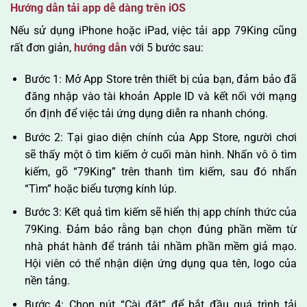
Hướng dẫn tải app dễ dàng trên iOS
Nếu sử dụng iPhone hoặc iPad, việc tải app 79King cũng
rất đơn giản,
hướng dẫn
với 5 bước sau:
Bước 1: Mở App Store trên thiết bị của bạn, đảm bảo đã
đăng nhập vào tài khoản Apple ID và kết nối với mạng
ổn định để việc tải ứng dụng diễn ra nhanh chóng.
Bước 2: Tại giao diện chính của App Store, người chơi
sẽ thấy một ô tìm kiếm ở cuối màn hình. Nhấn vô ô tìm
kiếm, gõ “79King” trên thanh tìm kiếm, sau đó nhấn
“Tìm” hoặc biểu tượng kính lúp.
Bước 3: Kết quả tìm kiếm sẽ hiển thị app chính thức của
79King. Đảm bảo rằng bạn chọn đúng phần mềm từ
nhà phát hành để tránh tải nhầm phần mềm giả mạo.
Hội viên có thể nhận diện ứng dụng qua tên, logo của
nền tảng.
Bước 4: Chọn nút “Cài đặt” để bắt đầu quá trình tải