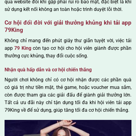
qua website đôi khi gặp phải rủi ro bảo mật, đặc biệt là khi
sử dụng kết nối không an toàn hoặc trình duyệt lỗi thời.
Cơ hội đổi đời với giải thưởng khủng khi tải app
79King
Không chỉ mang đến phút giây thư giãn tuyệt vời, việc tải
app
79 King
còn tạo cơ hội cho hội viên giành được phần
thưởng cực khủng, thay đổi cuộc sống.
Nhận quà hấp dẫn và cơ hội chiến thắng
Người chơi không chỉ có cơ hội nhận được các phần quà
có giá trị như tiền mặt, thẻ game, hoặc voucher mua sắm,
còn được tham gia các giải đấu để giành giải thưởng lớn.
Tất cả ưu đãi này chỉ tận dụng tối đa khi hội viên tải app
79King về để sử dụng, giúp tăng tối đa cơ hội chiến thắng.