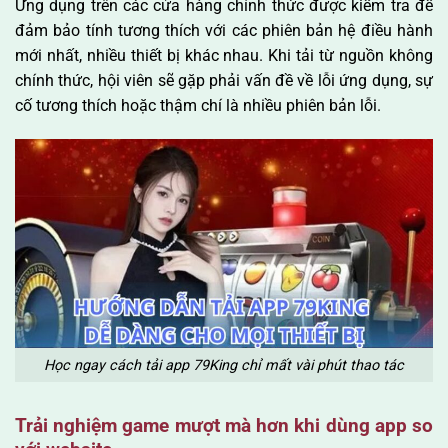
Ứng dụng trên các cửa hàng chính thức được kiểm tra để
đảm bảo tính tương thích với các phiên bản hệ điều hành
mới nhất, nhiều thiết bị khác nhau. Khi tải từ nguồn không
chính thức, hội viên sẽ gặp phải vấn đề về lỗi ứng dụng, sự
cố tương thích hoặc thậm chí là nhiều phiên bản lỗi.
Học ngay cách tải app 79King chỉ mất vài phút thao tác
Trải nghiệm game mượt mà hơn khi dùng app so