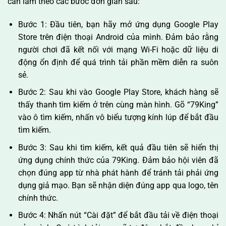
cần làm theo các bước đơn giản sau:
Bước 1: Đầu tiên, bạn hãy mở ứng dụng Google Play
Store trên điện thoại Android của mình. Đảm bảo rằng
người chơi đã kết nối với mạng Wi-Fi hoặc dữ liệu di
động ổn định để quá trình tải phần mềm diễn ra suôn
sẻ.
Bước 2: Sau khi vào Google Play Store, khách hàng sẽ
thấy thanh tìm kiếm ở trên cùng màn hình. Gõ “79King”
vào ô tìm kiếm, nhấn vô biểu tượng kính lúp để bắt đầu
tìm kiếm.
Bước 3: Sau khi tìm kiếm, kết quả đầu tiên sẽ hiển thị
ứng dụng chính thức của 79King. Đảm bảo hội viên đã
chọn đúng app từ nhà phát hành để tránh tải phải ứng
dụng giả mạo. Bạn sẽ nhận diện đúng app qua logo, tên
chính thức.
Bước 4: Nhấn nút “Cài đặt” để bắt đầu tải về điện thoại