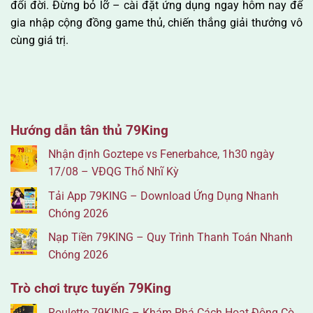
đổi đời. Đừng bỏ lỡ – cài đặt ứng dụng ngay hôm nay để
gia nhập cộng đồng game thủ, chiến thắng giải thưởng vô
cùng giá trị.
Hướng dẫn tân thủ 79King
Nhận định Goztepe vs Fenerbahce, 1h30 ngày
17/08 – VĐQG Thổ Nhĩ Kỳ
Tải App 79KING – Download Ứng Dụng Nhanh
Chóng 2026
Nạp Tiền 79KING – Quy Trình Thanh Toán Nhanh
Chóng 2026
Trò chơi trực tuyến 79King
Roulette 79KING – Khám Phá Cách Hoạt Động Cò