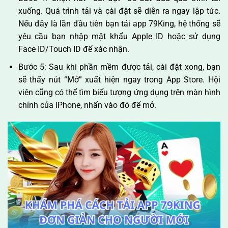
xuống. Quá trình tải và cài đặt sẽ diễn ra ngay lập tức.
Nếu đây là lần đầu tiên bạn tải app 79King, hệ thống sẽ
yêu cầu bạn nhập mật khẩu Apple ID hoặc sử dụng
Face ID/Touch ID để xác nhận.
Bước 5: Sau khi phần mềm được tải, cài đặt xong, bạn
sẽ thấy nút “Mở” xuất hiện ngay trong App Store. Hội
viên cũng có thể tìm biểu tượng ứng dụng trên màn hình
chính của iPhone, nhấn vào đó để mở.