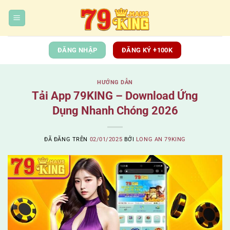
Chuyển
đến
nội
dung
ĐĂNG NHẬP
ĐĂNG KÝ +100K
HƯỚNG DẪN
Tải App 79KING – Download Ứng
Dụng Nhanh Chóng 2026
ĐÃ ĐĂNG TRÊN
02/01/2025
BỞI
LONG AN 79KING